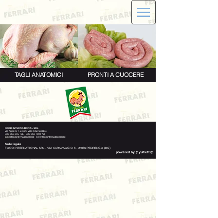
TAGLI ANATOMICI
PRONTI A CUOCERE
FOOD INTERNATIONAL SRL
Via Agazzi, 7, 24020 Villa di Serio (BG)
035 662 345
TEL -
035 658 759
FAX
info@foodinternationalsrl.it
-
www.foodinternationalsrl.it
Sede legale
FOOD INTERNATIONAL SRL - VIA CARAVAGGIO 6 - 24066 PEDRENGO (BG)
powered by @yufretti@